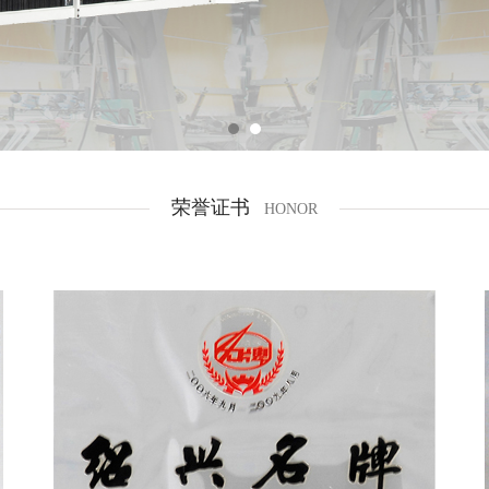
荣誉证书
HONOR